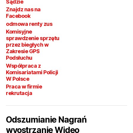
Sądzie
Znajdz nas na
Facebook
odmowa renty zus
Komisyjne
sprawdzenie sprzętu
przez biegłych w
Zakresie GPS
Podsłuchu
Współpraca z
Komisariatami Policji
W Polsce
Praca w firmie
rekrutacja
Odszumianie Nagrań
wyostrzanie Wideo