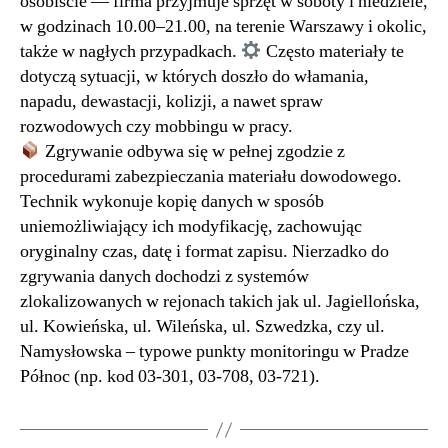
osobiście — firma przyjmuje sprzęt w soboty i niedziele,
w godzinach 10.00–21.00, na terenie Warszawy i okolic,
także w nagłych przypadkach.
Często materiały te
dotyczą sytuacji, w których doszło do włamania,
napadu, dewastacji, kolizji, a nawet spraw
rozwodowych czy mobbingu w pracy.
Zgrywanie odbywa się w pełnej zgodzie z
procedurami zabezpieczania materiału dowodowego.
Technik wykonuje kopię danych w sposób
uniemożliwiający ich modyfikację, zachowując
oryginalny czas, datę i format zapisu. Nierzadko do
zgrywania danych dochodzi z systemów
zlokalizowanych w rejonach takich jak ul. Jagiellońska,
ul. Kowieńska, ul. Wileńska, ul. Szwedzka, czy ul.
Namysłowska – typowe punkty monitoringu w Pradze
Północ (np. kod 03-301, 03-708, 03-721).