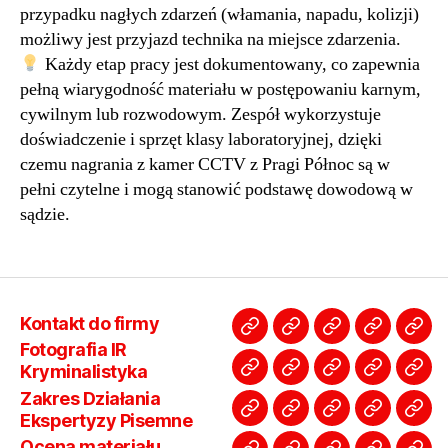
przypadku nagłych zdarzeń (włamania, napadu, kolizji)
możliwy jest przyjazd technika na miejsce zdarzenia.
Każdy etap pracy jest dokumentowany, co zapewnia
pełną wiarygodność materiału w postępowaniu karnym,
cywilnym lub rozwodowym. Zespół wykorzystuje
doświadczenie i sprzęt klasy laboratoryjnej, dzięki
czemu nagrania z kamer CCTV z Pragi Północ są w
pełni czytelne i mogą stanowić podstawę dowodową w
sądzie.
Kontakt do firmy
Kontakt
Fotografia
Zakres
Ocena
Osz
Fotografia IR
do
IR
Działania
materiału
kup
Kryminalistyka
Jak
Regulamin
FAQ
Kim
Rek
firmy
Kryminalistyka
Ekspertyzy
Policja
lub
Zakres Działania
wysłać
Pytania
jesteśmy
Twa
Pisemne
Sądy
sprz
Ekspertyzy Pisemne
Opinie
Odzyskiwanie
Oferta
Cennik
Jaki
do
i
?
Fir
Prokurat
na
Ocena materiału
o
telefony
Dla
ma