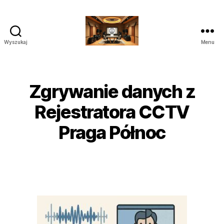
Wyszukaj
Menu
Poprawianie
nagrań
do
Sądu
Zgrywanie danych z
Audio
Wideo
Rejestratora CCTV
Praga Północ