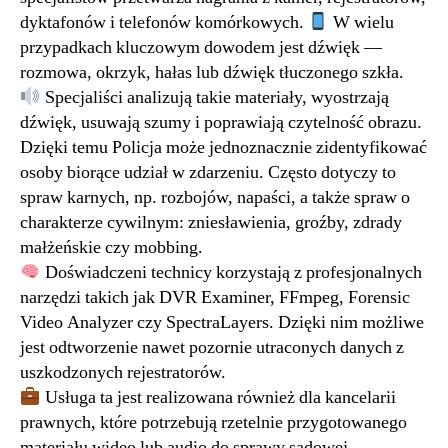
dyktafonów i telefonów komórkowych.
W wielu
przypadkach kluczowym dowodem jest dźwięk —
rozmowa, okrzyk, hałas lub dźwięk tłuczonego szkła.
Specjaliści analizują takie materiały, wyostrzają
dźwięk, usuwają szumy i poprawiają czytelność obrazu.
Dzięki temu Policja może jednoznacznie zidentyfikować
osoby biorące udział w zdarzeniu. Często dotyczy to
spraw karnych, np. rozbojów, napaści, a także spraw o
charakterze cywilnym: zniesławienia, groźby, zdrady
małżeńskie czy mobbing.
Doświadczeni technicy korzystają z profesjonalnych
narzędzi takich jak DVR Examiner, FFmpeg, Forensic
Video Analyzer czy SpectraLayers. Dzięki nim możliwe
jest odtworzenie nawet pozornie utraconych danych z
uszkodzonych rejestratorów.
Usługa ta jest realizowana również dla kancelarii
prawnych, które potrzebują rzetelnie przygotowanego
materiału wideo lub audio do sprawy sądowej.