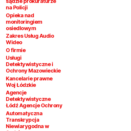
sądzie prokuraturze
na Policji
Opieka nad
monitoringiem
osiedlowym
Zakres Usług Audio
Wideo
O firmie
Usługi
Detektywistyczne i
Ochrony Mazowieckie
Kancelarie prawne
Woj Łódzkie
Agencje
Detektywistyczne
Łódź Agencje Ochrony
Automatyczna
Transkrypcja
Niewiarygodna w