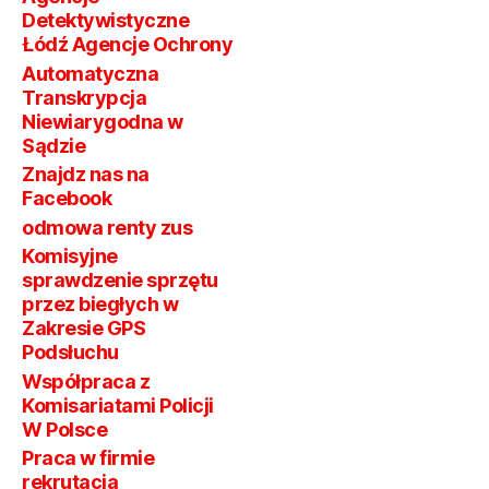
Detektywistyczne
Łódź Agencje Ochrony
Automatyczna
Transkrypcja
Niewiarygodna w
Sądzie
Znajdz nas na
Facebook
odmowa renty zus
Komisyjne
sprawdzenie sprzętu
przez biegłych w
Zakresie GPS
Podsłuchu
Współpraca z
Komisariatami Policji
W Polsce
Praca w firmie
rekrutacja