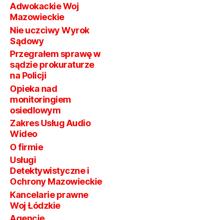
Adwokackie Woj
Mazowieckie
Nie uczciwy Wyrok
Sądowy
Przegrałem sprawę w
sądzie prokuraturze
na Policji
Opieka nad
monitoringiem
osiedlowym
Zakres Usług Audio
Wideo
O firmie
Usługi
Detektywistyczne i
Ochrony Mazowieckie
Kancelarie prawne
Woj Łódzkie
Agencje