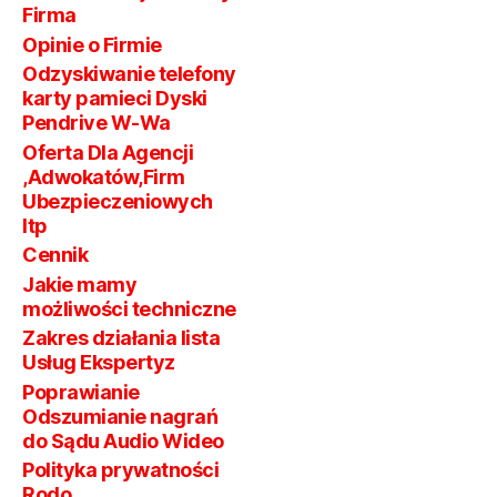
W
Firma
Zakr
Polsce
Opinie o Firmie
GPS
Odzyskiwanie telefony
Pod
karty pamieci Dyski
Pendrive W-Wa
Oferta Dla Agencji
,Adwokatów,Firm
Ubezpieczeniowych
Itp
Cennik
Jakie mamy
możliwości techniczne
Zakres działania lista
Usług Ekspertyz
Poprawianie
Odszumianie nagrań
do Sądu Audio Wideo
Polityka prywatności
Rodo