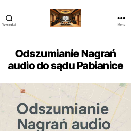
Wyszukaj
Menu
Poprawianie
nagrań
do
Sądu
Odszumianie Nagrań
Audio
Wideo
audio do sądu Pabianice