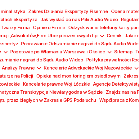
yminalistyka
Zakres Działania Ekspertyzy Pisemne
Ocena materi
talach ekspertyza
Jak wysłać do nas Pliki Audio Wideo
Regulam
 Twarzy Firma
Opinie o Firmie
Odzyskiwanie telefony karty pa
encji ,Adwokatów,Firm Ubezpieczeniowych Itp
Cennik
Jakie 
Ekspertyz
Poprawianie Odszumianie nagrań do Sądu Audio Wide
w
Pogotowie po Włamaniu Warszawa i Okolice
Sitemap
T
zumianie nagrań do Sądu Audio Wideo
Polityka prywatności Ro
Analizy Prawne
Kancelarie Adwokackie Woj Mazowieckie
turze na Policji
Opieka nad monitoringiem osiedlowym
Zakres
zowieckie
Kancelarie prawne Woj Łódzkie
Agencje Detektywist
atyczna Transkrypcja Niewiarygodna w Sądzie
Znajdz nas na 
tu przez biegłych w Zakresie GPS Podsłuchu
Współpraca z Komi