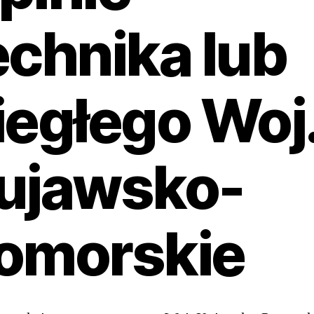
echnika lub
iegłego Woj
ujawsko-
omorskie