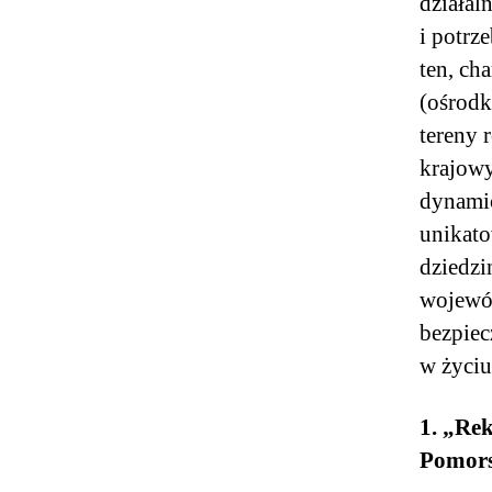
działal
i potrz
ten, ch
(ośrodk
tereny 
krajowy
dynamic
unikato
dziedzi
wojewó
bezpiec
w życiu
1. „Re
Pomors