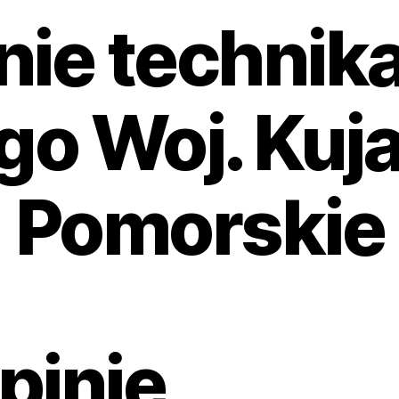
nie technika
go Woj. Ku
Pomorskie
pinie