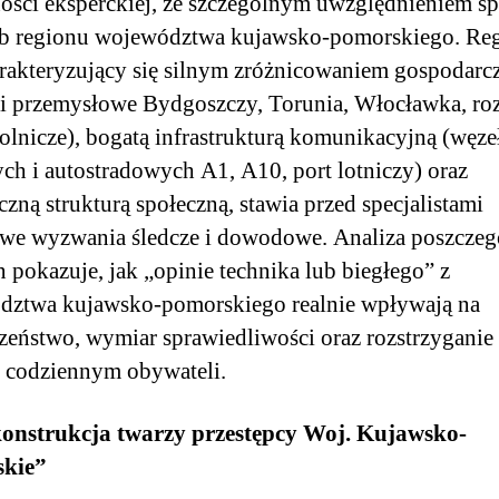
ności eksperckiej, ze szczególnym uwzględnieniem sp
eb regionu województwa kujawsko-pomorskiego. Re
arakteryzujący się silnym zróżnicowaniem gospodar
i przemysłowe Bydgoszczy, Torunia, Włocławka, roz
rolnicze), bogatą infrastrukturą komunikacyjną (węze
ch i autostradowych A1, A10, port lotniczy) oraz
zną strukturą społeczną, stawia przed specjalistami
we wyzwania śledcze i dowodowe. Analiza poszcze
n pokazuje, jak „opinie technika lub biegłego” z
dztwa kujawsko-pomorskiego realnie wpływają na
zeństwo, wymiar sprawiedliwości oraz rozstrzyganie
 codziennym obywateli.
konstrukcja twarzy przestępcy Woj. Kujawsko-
kie”