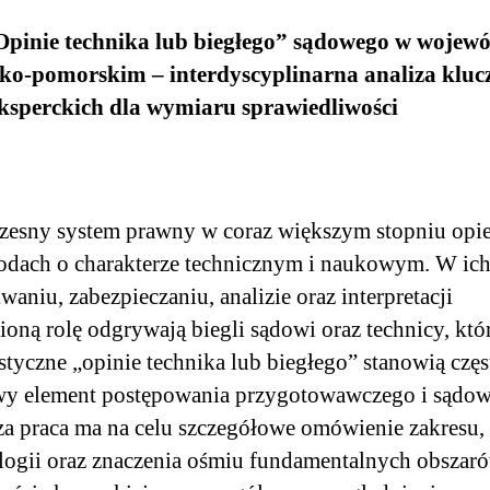
„Opinie technika lub biegłego” sądowego w wojew
ko-pomorskim – interdyscyplinarna analiza klu
eksperckich dla wymiaru sprawiedliwości
esny system prawny w coraz większym stopniu opie
dach o charakterze technicznym i naukowym. W ic
waniu, zabezpieczaniu, analizie oraz interpretacji
ioną rolę odgrywają biegli sądowi oraz technicy, któ
istyczne „opinie technika lub biegłego” stanowią częs
wy element postępowania przygotowawczego i sądow
za praca ma na celu szczegółowe omówienie zakresu,
ogii oraz znaczenia ośmiu fundamentalnych obszar