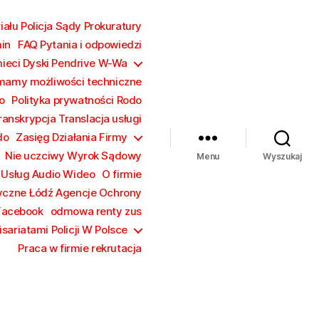
ału Policja Sądy Prokuratury
in
FAQ Pytania i odpowiedzi
mieci Dyski Pendrive W-Wa
mamy możliwości techniczne
o
Polityka prywatności Rodo
ranskrypcja Translacja usługi
do
Zasięg Działania Firmy
Nie uczciwy Wyrok Sądowy
Menu
Wyszukaj
 Usług Audio Wideo
O firmie
yczne Łódź Agencje Ochrony
Facebook
odmowa renty zus
sariatami Policji W Polsce
Praca w firmie rekrutacja