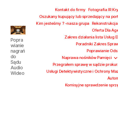
Kontakt do firmy
Fotografia IR Kr
Oszukany kupujący lub sprzedający na por
Kim jesteśmy ? -nasza grupa
Rekonstrukcja
Oferta Dla Ag
Poprawianie
Zakres działania lista Usług 
Popra
nagrań
Poradniki Zakres Spra
wianie
do
nagrań
Poprawianie Ods
Sądu
do
Naprawa nośników Pamięci
Audio
Sądu
Przegrałem sprawę w sądzie prokura
Wideo
Audio
Usługi Detektywistyczne i Ochrony Ma
Wideo
Autom
Komisyjne sprawdzenie sprzę