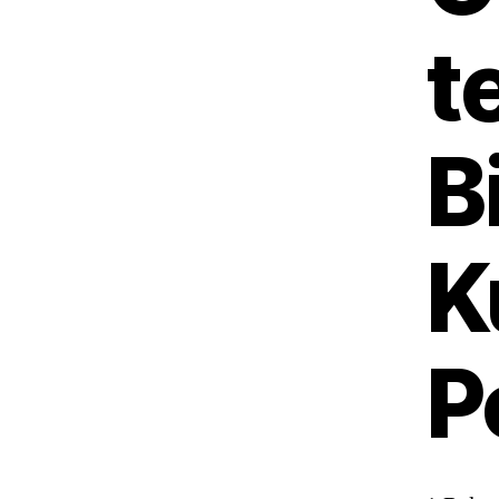
t
B
K
P