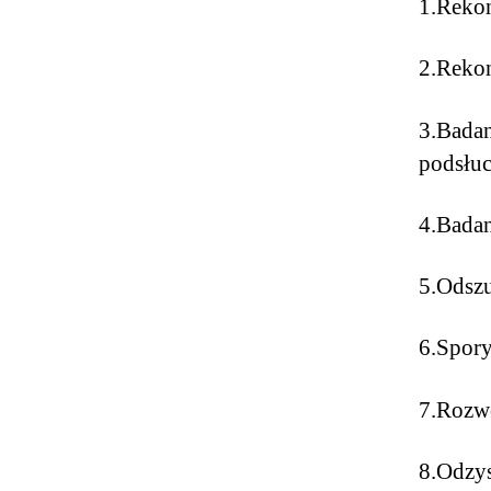
1.Rekon
2.Rekon
3.Badan
podsłu
4.Bada
5.Odszu
6.Spor
7.Rozw
8.Odzy