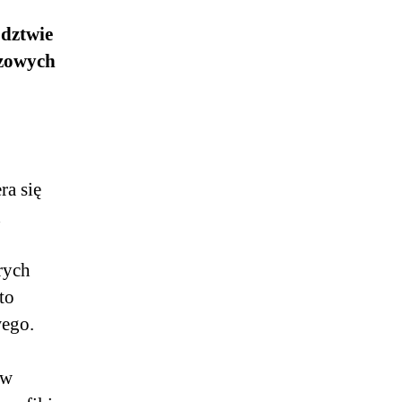
ództwie
czowych
ra się
h
rych
to
ego.
ów