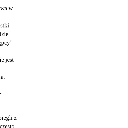
stwa w
stki
dzie
ępcy”
a
e jest
a.
-
iegli z
często,