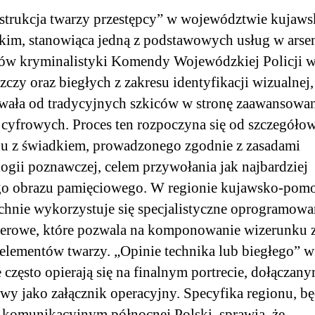
trukcja twarzy przestępcy” w województwie kujaws
im, stanowiąca jedną z podstawowych usług w arse
ów kryminalistyki Komendy Wojewódzkiej Policji 
czy oraz biegłych z zakresu identyfikacji wizualnej,
wała od tradycyjnych szkiców w stronę zaawansowa
 cyfrowych. Proces ten rozpoczyna się od szczegóło
u z świadkiem, prowadzonego zgodnie z zasadami
ogii poznawczej, celem przywołania jak najbardziej
go obrazu pamięciowego. W regionie kujawsko-pom
hnie wykorzystuje się specjalistyczne oprogramowa
erowe, które pozwala na komponowanie wizerunku z
 elementów twarzy. „Opinie technika lub biegłego” 
e często opierają się na finalnym portrecie, dołączan
awy jako załącznik operacyjny. Specyfika regionu, b
komunikacyjnym północnej Polski, sprawia, że