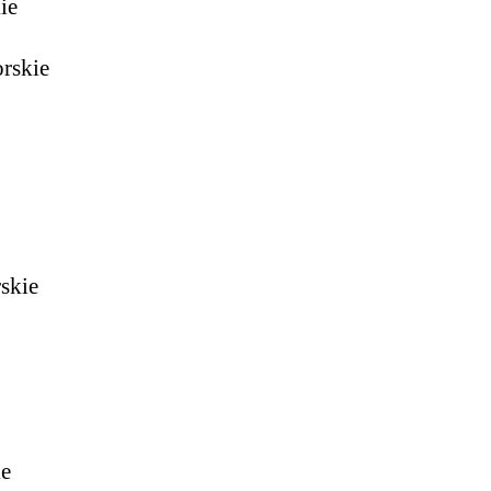
ie
rskie
skie
ie