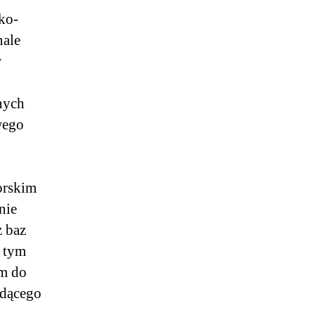
ko-
nale
w
nych
wego
orskim
nie
 baz
w tym
ym do
ędącego