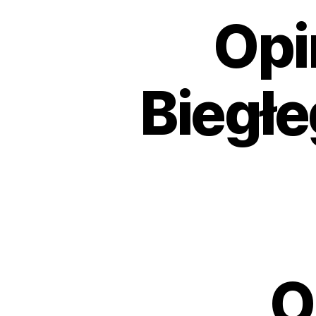
Opi
Biegłe
O