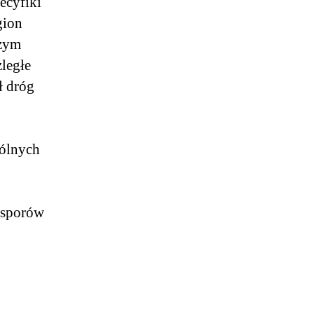
ecyfiki
gion
czym
ległe
ł dróg
gólnych
 sporów