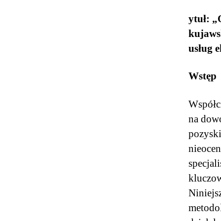
ytuł: 
kujaws
usług 
Wstęp
Współcz
na dowo
pozyski
nieocen
specjal
kluczo
Niniejs
metodol