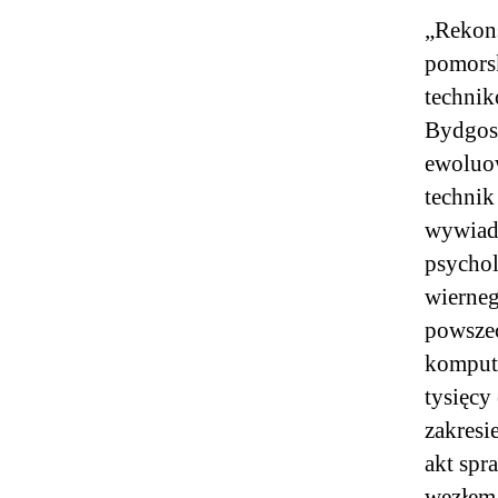
„Rekons
pomorsk
technik
Bydgosz
ewoluo
technik
wywiad
psychol
wierne
powszec
komput
tysięcy
zakresi
akt spr
węzłem 