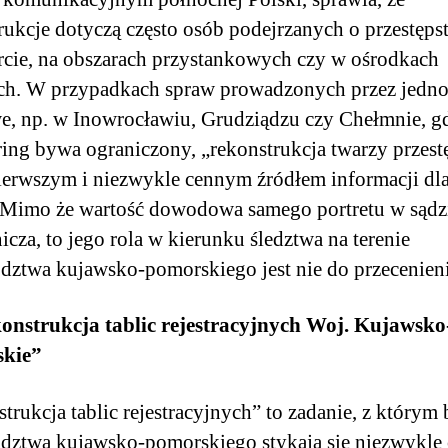
rukcje dotyczą często osób podejrzanych o przestęp
rcie, na obszarach przystankowych czy w ośrodkach
ch. W przypadkach spraw prowadzonych przez jedno
e, np. w Inowrocławiu, Grudziądzu czy Chełmnie, g
ing bywa ograniczony, „rekonstrukcja twarzy przest
erwszym i niezwykle cennym źródłem informacji dl
. Mimo że wartość dowodowa samego portretu w sądzi
cza, to jego rola w kierunku śledztwa na terenie
ztwa kujawsko-pomorskiego jest nie do przecenieni
konstrukcja tablic rejestracyjnych Woj. Kujawsko
kie”
trukcja tablic rejestracyjnych” to zadanie, z którym b
ztwa kujawsko-pomorskiego stykają się niezwykle 