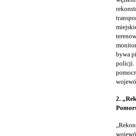
rekonst
transpo
miejski
terenow
monitor
bywa pi
policji
pomocni
wojewód
2. „Re
Pomors
„Rekons
wojewód