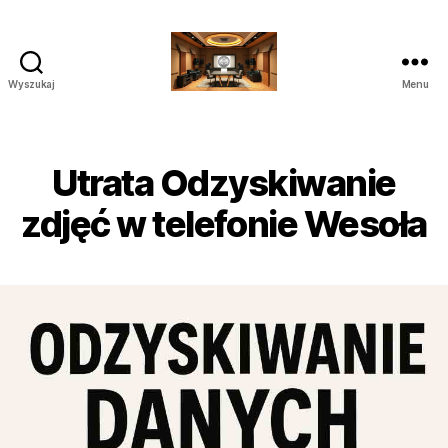
Wyszukaj
Menu
Poprawianie
nagrań
do
Sądu
Utrata Odzyskiwanie
Audio
Wideo
zdjęć w telefonie Wesoła