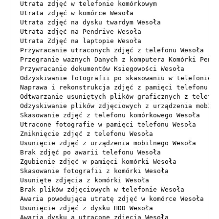
Utrata zdjęć w telefonie komórkowym

Utrata zdjęć w komórce Wesoła

Utrata zdjęć na dysku twardym Wesoła

Utrata zdjęć na Pendrive Wesoła

Utrata Zdjęć na laptopie Wesoła

Przywracanie utraconych zdjęć z telefonu Wesoła

Przegranie ważnych Danych z komputera Komórki Pendr
Przywracanie dokumentów Ksiegowości Wesoła

Odzyskiwanie fotografii po skasowaniu w telefonie W
Naprawa i rekonstrukcja zdjęć z pamięci telefonu We
Odtwarzanie usuniętych plików graficznych z telefon
Odzyskiwanie plików zdjęciowych z urządzenia mobiln
Skasowanie zdjęć z telefonu komórkowego Wesoła

Utracone fotografie w pamięci telefonu Wesoła

Zniknięcie zdjęć z telefonu Wesoła

Usunięcie zdjęć z urządzenia mobilnego Wesoła

Brak zdjęć po awarii telefonu Wesoła

Zgubienie zdjęć w pamięci komórki Wesoła

Skasowanie fotografii z komórki Wesoła

Usunięte zdjęcia z komórki Wesoła

Brak plików zdjęciowych w telefonie Wesoła

Awaria powodująca utratę zdjęć w komórce Wesoła

Usunięcie zdjęć z dysku HDD Wesoła

Awaria dysku a utracone zdjęcia Wesoła
