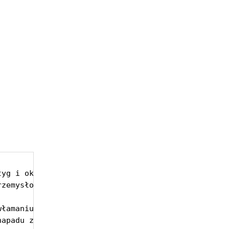
yg i okolice

zemysłowej Piastów

łamaniu wypadku zdarzeniu Piastów

napadu z rejestratora Kamer przemysłowych