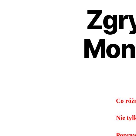
Zgr
Moni
Co róż
Nie ty
Popraw