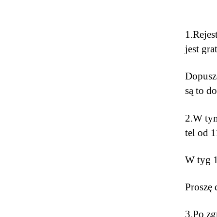
1.Rejes
jest gra
Dopuszc
są to d
2.W tym
tel od 
W tyg 
Proszę
3.Po zg