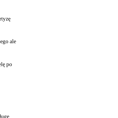
rtyzę
ego ale
elę po
sługę