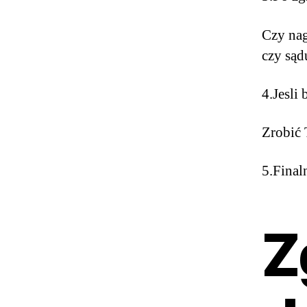
Czy nag
czy sąd
4.Jesli
Zrobić 
5.Fina
Z