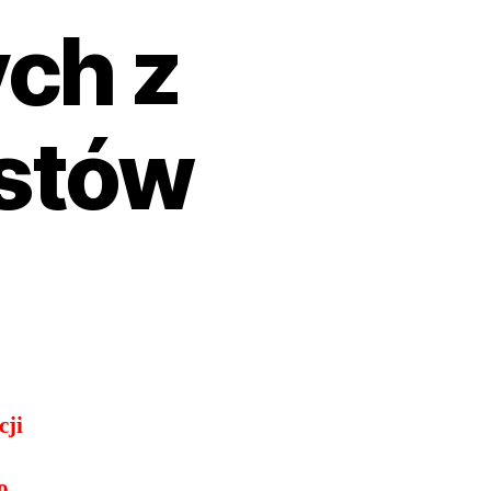
ch z
astów
cji
o