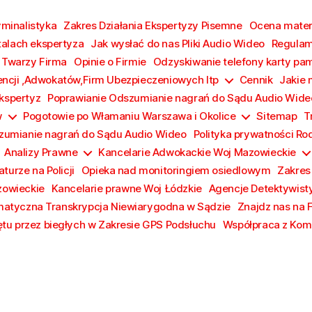
yminalistyka
Zakres Działania Ekspertyzy Pisemne
Ocena materi
talach ekspertyza
Jak wysłać do nas Pliki Audio Wideo
Regulam
 Twarzy Firma
Opinie o Firmie
Odzyskiwanie telefony karty pa
encji ,Adwokatów,Firm Ubezpieczeniowych Itp
Cennik
Jakie 
Ekspertyz
Poprawianie Odszumianie nagrań do Sądu Audio Wide
w
Pogotowie po Włamaniu Warszawa i Okolice
Sitemap
T
zumianie nagrań do Sądu Audio Wideo
Polityka prywatności Ro
Analizy Prawne
Kancelarie Adwokackie Woj Mazowieckie
turze na Policji
Opieka nad monitoringiem osiedlowym
Zakres
zowieckie
Kancelarie prawne Woj Łódzkie
Agencje Detektywist
atyczna Transkrypcja Niewiarygodna w Sądzie
Znajdz nas na 
tu przez biegłych w Zakresie GPS Podsłuchu
Współpraca z Komi