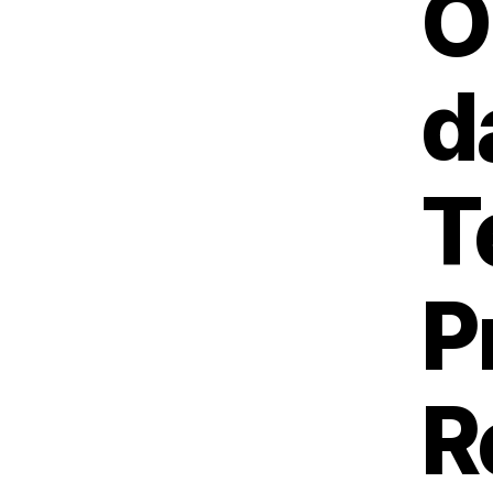
O
d
T
P
R