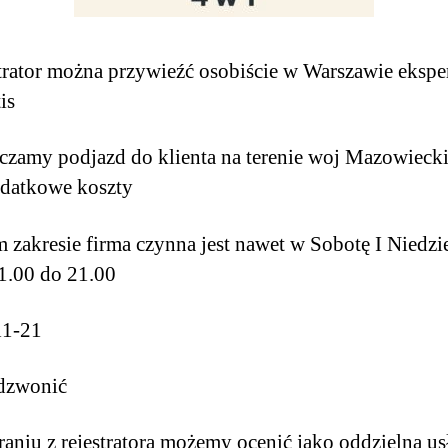
trator można przywieźć osobiście w Warszawie ekspe
tis
zamy podjazd do klienta na terenie woj Mazowiecki
odatkowe koszty
 zakresie firma czynna jest nawet w Sobotę I Niedzi
11.00 do 21.00
11-21
 dzwonić
raniu z rejestratora możemy ocenić jako oddzielną u