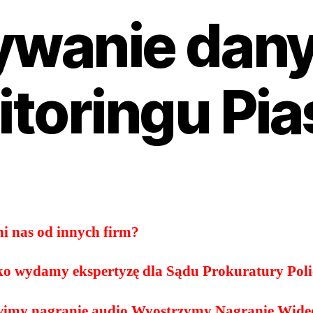
ywanie dany
toringu Pi
ni nas od innych firm?
lko wydamy ekspertyzę dla Sądu Prokuratury Poli
imy nagranie audio Wyostrzymy Nagranie Wide