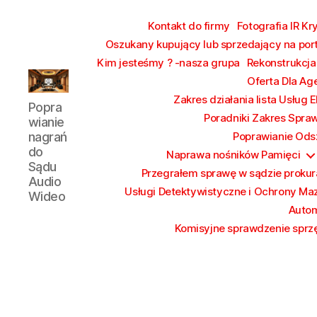
Kontakt do firmy
Fotografia IR Kr
Oszukany kupujący lub sprzedający na por
Kim jesteśmy ? -nasza grupa
Rekonstrukcja
Oferta Dla Ag
Poprawianie
Zakres działania lista Usług 
Popra
nagrań
Poradniki Zakres Spra
wianie
do
nagrań
Poprawianie Ods
Sądu
do
Naprawa nośników Pamięci
Audio
Sądu
Przegrałem sprawę w sądzie prokura
Wideo
Audio
Usługi Detektywistyczne i Ochrony Ma
Wideo
Autom
Komisyjne sprawdzenie sprzę