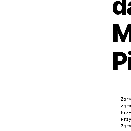
d
M
P
Zgr
Zgr
Prz
Prz
Zgr