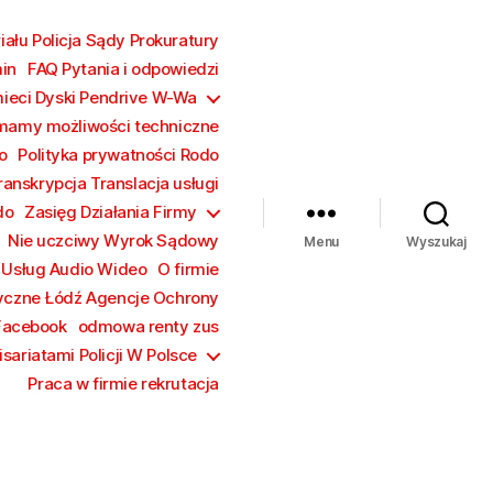
ału Policja Sądy Prokuratury
in
FAQ Pytania i odpowiedzi
mieci Dyski Pendrive W-Wa
mamy możliwości techniczne
o
Polityka prywatności Rodo
ranskrypcja Translacja usługi
do
Zasięg Działania Firmy
Nie uczciwy Wyrok Sądowy
Menu
Wyszukaj
 Usług Audio Wideo
O firmie
yczne Łódź Agencje Ochrony
Facebook
odmowa renty zus
sariatami Policji W Polsce
Praca w firmie rekrutacja