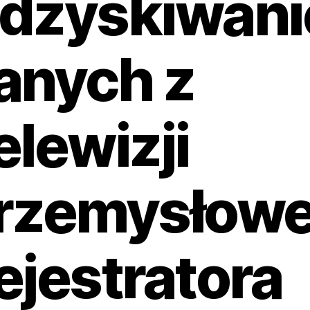
dzyskiwani
anych z
elewizji
rzemysłowe
ejestratora