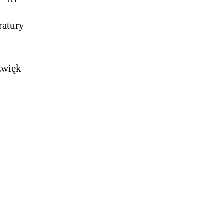
ratury
źwięk