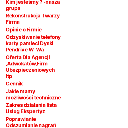
Polic
Agencje
w
Facebook
prz
Kim jesteśmy ? -nasza
Komisari
firm
grupa
Ochrony
Sądzie
bieg
Policji
rekr
Rekonstrukcja Twarzy
w
W
Firma
Zakr
Polsce
Opinie o Firmie
GPS
Odzyskiwanie telefony
Pod
karty pamieci Dyski
Pendrive W-Wa
Oferta Dla Agencji
,Adwokatów,Firm
Ubezpieczeniowych
Itp
Cennik
Jakie mamy
możliwości techniczne
Zakres działania lista
Usług Ekspertyz
Poprawianie
Odszumianie nagrań