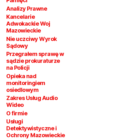
Pamięci
Analizy Prawne
Kancelarie
Adwokackie Woj
Mazowieckie
Nie uczciwy Wyrok
Sądowy
Przegrałem sprawę w
sądzie prokuraturze
na Policji
Opieka nad
monitoringiem
osiedlowym
Zakres Usług Audio
Wideo
O firmie
Usługi
Detektywistyczne i
Ochrony Mazowieckie