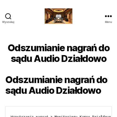
Wyszukaj
Menu
Poprawianie
nagrań
do
Sądu
Odszumianie nagrań do
Audio
Wideo
sądu Audio Działdowo
Odszumianie nagrań do
sądu Audio Działdowo
Wyostrzanie nagrań z Monitoringu Kamer Działdowo
