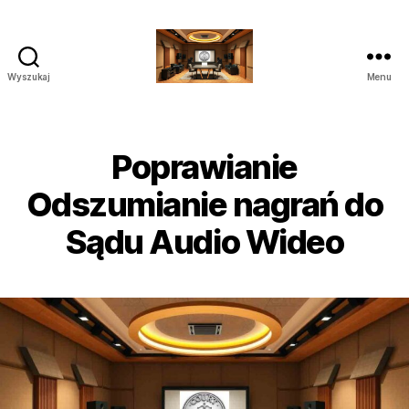
Wyszukaj
Menu
Poprawianie
nagrań
do
Sądu
Poprawianie
Audio
Wideo
Odszumianie nagrań do
Sądu Audio Wideo