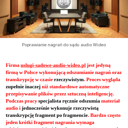
Poprawianie nagrań do sądu audio Wideo
Firma
uslugi-sadowe-audio-wideo.pl
jest jedyną
firmą w Polsce wykonującą odszumianie nagrań oraz
transkrypcję w czasie
rzeczywistym
. Proces wygląda
zupełnie inaczej
niż standardowe automatyczne
przepisywanie plików przez sztuczną inteligencję.
Podczas pracy
specjalista ręcznie odszumia
materiał
audio i
jednocześnie wykonuje rzeczywistą
transkrypcję fragment po fragmencie
. Bardzo często
jeden krótki fragment nagrania wymaga