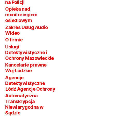
na Policji
Opieka nad
monitoringiem
osiedlowym
Zakres Usług Audio
Wideo
O firmie
Usługi
Detektywistyczne i
Ochrony Mazowieckie
Kancelarie prawne
Woj Łódzkie
Agencje
Detektywistyczne
Łódź Agencje Ochrony
Automatyczna
Transkrypcja
Niewiarygodna w
Sądzie