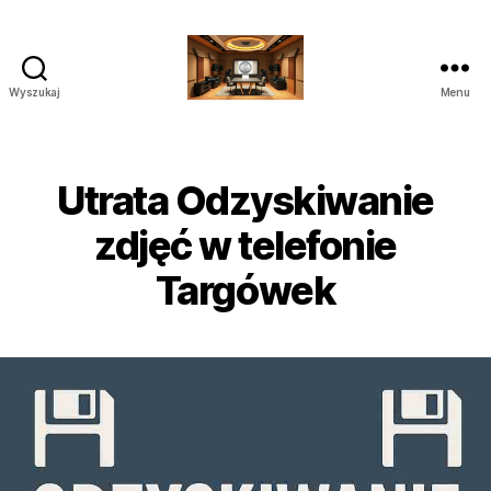
Wyszukaj
Menu
Poprawianie
nagrań
do
Sądu
Utrata Odzyskiwanie
Audio
Wideo
zdjęć w telefonie
Targówek