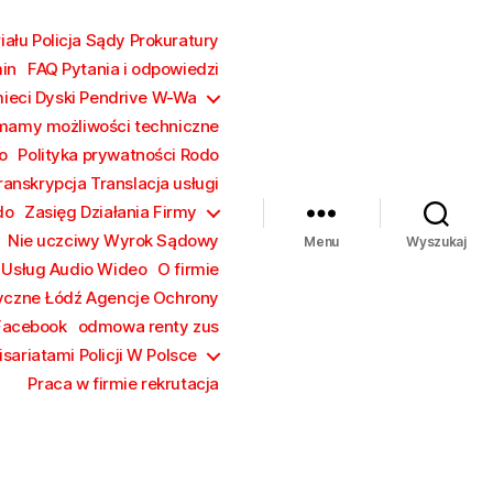
ału Policja Sądy Prokuratury
in
FAQ Pytania i odpowiedzi
mieci Dyski Pendrive W-Wa
mamy możliwości techniczne
o
Polityka prywatności Rodo
ranskrypcja Translacja usługi
do
Zasięg Działania Firmy
Nie uczciwy Wyrok Sądowy
Menu
Wyszukaj
 Usług Audio Wideo
O firmie
yczne Łódź Agencje Ochrony
Facebook
odmowa renty zus
sariatami Policji W Polsce
Praca w firmie rekrutacja