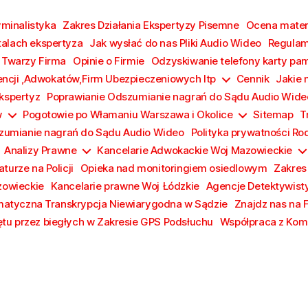
yminalistyka
Zakres Działania Ekspertyzy Pisemne
Ocena materi
talach ekspertyza
Jak wysłać do nas Pliki Audio Wideo
Regulam
 Twarzy Firma
Opinie o Firmie
Odzyskiwanie telefony karty pa
encji ,Adwokatów,Firm Ubezpieczeniowych Itp
Cennik
Jakie 
Ekspertyz
Poprawianie Odszumianie nagrań do Sądu Audio Wide
w
Pogotowie po Włamaniu Warszawa i Okolice
Sitemap
T
zumianie nagrań do Sądu Audio Wideo
Polityka prywatności Ro
Analizy Prawne
Kancelarie Adwokackie Woj Mazowieckie
turze na Policji
Opieka nad monitoringiem osiedlowym
Zakres
zowieckie
Kancelarie prawne Woj Łódzkie
Agencje Detektywist
atyczna Transkrypcja Niewiarygodna w Sądzie
Znajdz nas na 
tu przez biegłych w Zakresie GPS Podsłuchu
Współpraca z Komi