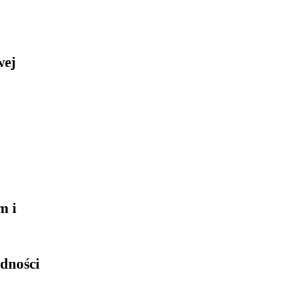
wej
m i
dności