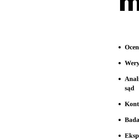
m
Ocen
Wery
Anal
sąd
Kont
Bada
Eksp