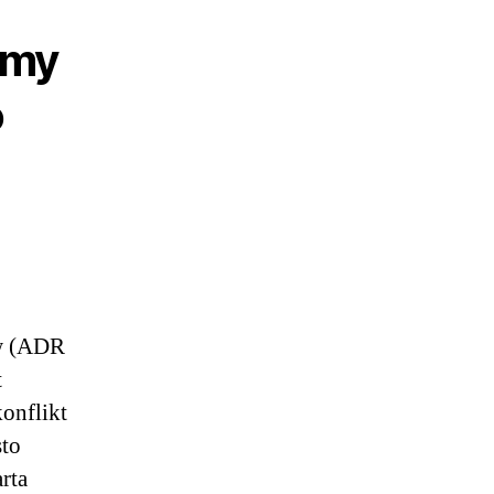
rmy
o
ów (ADR
t
onflikt
sto
rta