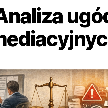
Analiza ugó
ediacyjny