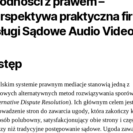
odności z prawem –
rspektywa praktyczna fi
ługi Sądowe Audio Vide
stęp
lskim systemie prawnym mediacje stanowią jedną z
zowych alternatywnych metod rozwiązywania spor
ernative Dispute Resolution
). Ich głównym celem jes
wadzenie stron do zawarcia ugody, która zakończy k
sób polubowny, satysfakcjonujący obie strony i czę
zy niż tradycyjne postępowanie sądowe. Ugoda zawa