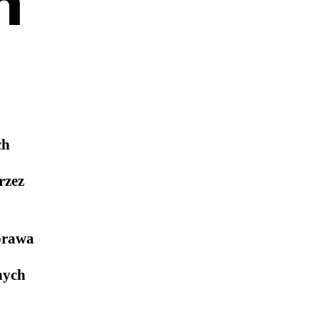
h
ch
rzez
prawa
nych