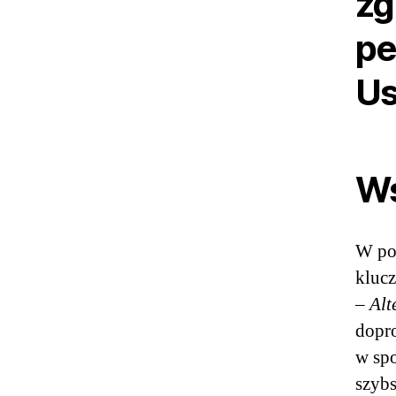
zg
pe
Us
W
W po
kluc
–
Alt
dopro
w spo
szybs