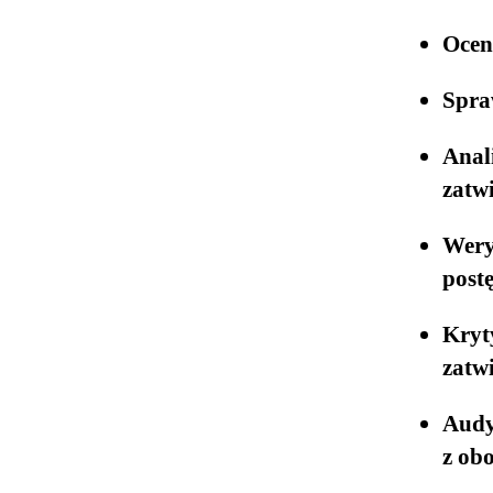
Ocen
Spra
Anal
zatw
Wery
post
Kryt
zatw
Audy
z ob