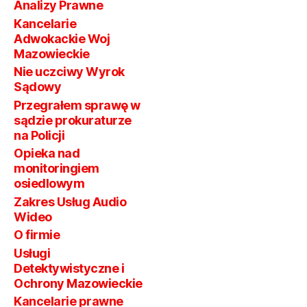
Analizy Prawne
Kancelarie
Adwokackie Woj
Mazowieckie
Nie uczciwy Wyrok
Sądowy
Przegrałem sprawę w
sądzie prokuraturze
na Policji
Opieka nad
monitoringiem
osiedlowym
Zakres Usług Audio
Wideo
O firmie
Usługi
Detektywistyczne i
Ochrony Mazowieckie
Kancelarie prawne