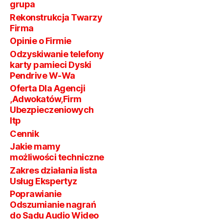
grupa
Ochrony
Sądzie
bieg
Policji
rekr
Rekonstrukcja Twarzy
w
W
Firma
Zakr
Polsce
Opinie o Firmie
GPS
Odzyskiwanie telefony
Pod
karty pamieci Dyski
Pendrive W-Wa
Oferta Dla Agencji
,Adwokatów,Firm
Ubezpieczeniowych
Itp
Cennik
Jakie mamy
możliwości techniczne
Zakres działania lista
Usług Ekspertyz
Poprawianie
Odszumianie nagrań
do Sądu Audio Wideo