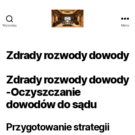
Wyszukaj
Menu
Poprawianie
nagrań
do
Sądu
Zdrady rozwody dowody
Audio
Wideo
Zdrady rozwody dowody
-Oczyszczanie
dowodów do sądu
Przygotowanie strategii