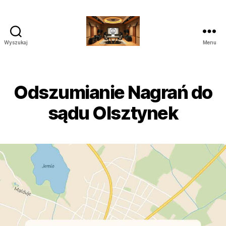
Wyszukaj
Menu
Poprawianie
nagrań
do
Sądu
Odszumianie Nagrań do
Audio
Wideo
sądu Olsztynek