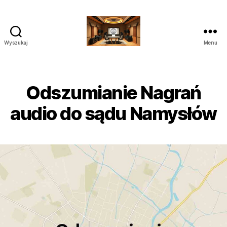
Wyszukaj
Menu
Poprawianie
nagrań
do
Sądu
Odszumianie Nagrań
Audio
Wideo
audio do sądu Namysłów