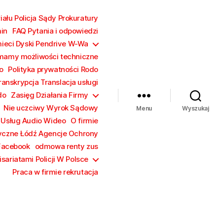
ału Policja Sądy Prokuratury
in
FAQ Pytania i odpowiedzi
mieci Dyski Pendrive W-Wa
mamy możliwości techniczne
o
Polityka prywatności Rodo
ranskrypcja Translacja usługi
do
Zasięg Działania Firmy
Nie uczciwy Wyrok Sądowy
Menu
Wyszukaj
 Usług Audio Wideo
O firmie
yczne Łódź Agencje Ochrony
Facebook
odmowa renty zus
sariatami Policji W Polsce
Praca w firmie rekrutacja