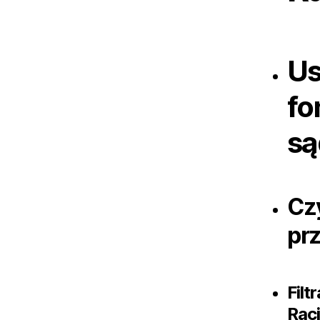
Us
fo
są
Cz
pr
Filt
Rac