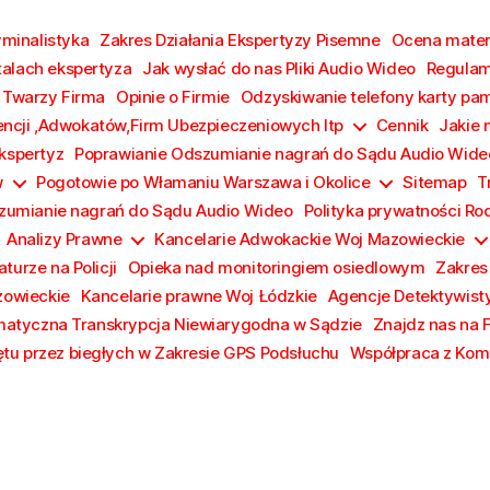
yminalistyka
Zakres Działania Ekspertyzy Pisemne
Ocena materi
talach ekspertyza
Jak wysłać do nas Pliki Audio Wideo
Regulam
 Twarzy Firma
Opinie o Firmie
Odzyskiwanie telefony karty pa
encji ,Adwokatów,Firm Ubezpieczeniowych Itp
Cennik
Jakie 
Ekspertyz
Poprawianie Odszumianie nagrań do Sądu Audio Wide
w
Pogotowie po Włamaniu Warszawa i Okolice
Sitemap
T
zumianie nagrań do Sądu Audio Wideo
Polityka prywatności Ro
Analizy Prawne
Kancelarie Adwokackie Woj Mazowieckie
turze na Policji
Opieka nad monitoringiem osiedlowym
Zakres
zowieckie
Kancelarie prawne Woj Łódzkie
Agencje Detektywist
atyczna Transkrypcja Niewiarygodna w Sądzie
Znajdz nas na 
tu przez biegłych w Zakresie GPS Podsłuchu
Współpraca z Komi