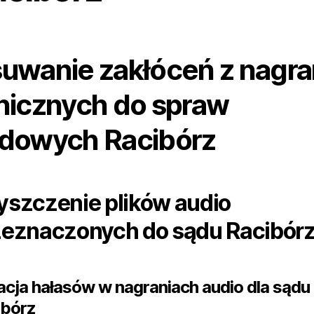
uwanie zakłóceń z nagr
nicznych do spraw
dowych Racibórz
yszczenie plików audio
zeznaczonych do sądu Racibór
racja hałasów w nagraniach audio dla sądu
ibórz