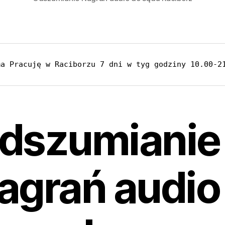
ma Pracuję w Raciborzu 7 dni w tyg godziny 10.00-2
dszumianie
agrań audio