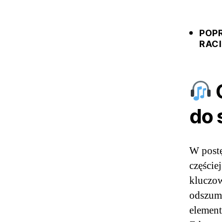
POP
RAC
O
do 
W post
częście
kluczow
odszumi
elemen