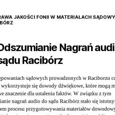
RAWA JAKOŚCI FONII W MATERIAŁACH SĄDOW
IBÓRZ
dszumianie Nagrań aud
sądu Racibórz
ępowaniach sądowych prowadzonych w Raciborzu c
j wykorzystuje się dowody dźwiękowe, które mogą m
e znaczenie dla ustalenia faktów. W związku z tym
anie nagrań audio do sądu Racibórz stało się istotn
tem procesu przygotowywania materiałów dowodow