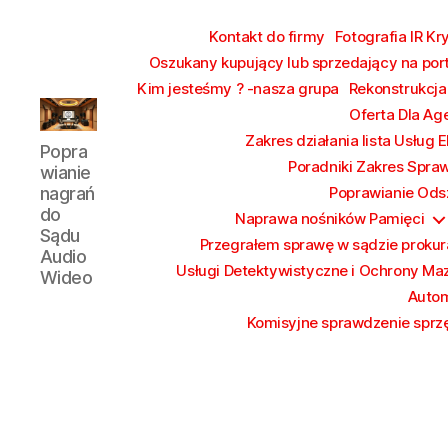
Kontakt do firmy
Fotografia IR Kr
Oszukany kupujący lub sprzedający na por
Kim jesteśmy ? -nasza grupa
Rekonstrukcja
Oferta Dla Ag
Poprawianie
Zakres działania lista Usług 
Popra
nagrań
Poradniki Zakres Spra
wianie
do
nagrań
Poprawianie Ods
Sądu
do
Naprawa nośników Pamięci
Audio
Sądu
Przegrałem sprawę w sądzie prokura
Wideo
Audio
Usługi Detektywistyczne i Ochrony Ma
Wideo
Autom
Komisyjne sprawdzenie sprzę