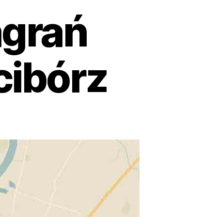
grań
cibórz