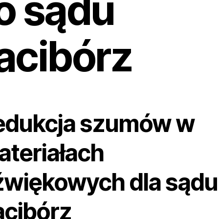
o sądu
acibórz
edukcja szumów w
ateriałach
źwiękowych dla sądu
acibórz