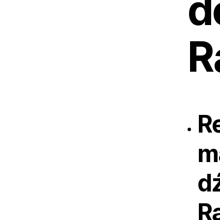
d
R
R
m
d
R