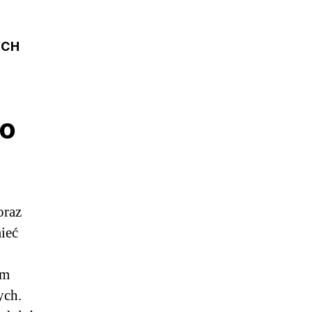
YCH
io
oraz
ieć
ym
ych.