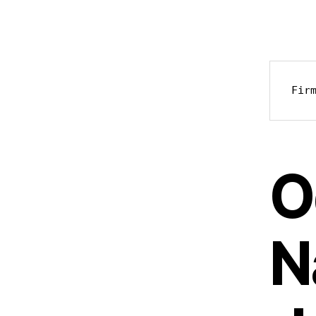
Fir
O
N