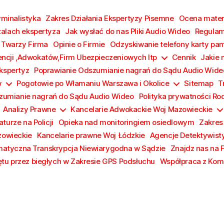
yminalistyka
Zakres Działania Ekspertyzy Pisemne
Ocena materi
talach ekspertyza
Jak wysłać do nas Pliki Audio Wideo
Regulam
 Twarzy Firma
Opinie o Firmie
Odzyskiwanie telefony karty pa
encji ,Adwokatów,Firm Ubezpieczeniowych Itp
Cennik
Jakie 
Ekspertyz
Poprawianie Odszumianie nagrań do Sądu Audio Wide
w
Pogotowie po Włamaniu Warszawa i Okolice
Sitemap
T
zumianie nagrań do Sądu Audio Wideo
Polityka prywatności Ro
Analizy Prawne
Kancelarie Adwokackie Woj Mazowieckie
turze na Policji
Opieka nad monitoringiem osiedlowym
Zakres
zowieckie
Kancelarie prawne Woj Łódzkie
Agencje Detektywist
atyczna Transkrypcja Niewiarygodna w Sądzie
Znajdz nas na 
tu przez biegłych w Zakresie GPS Podsłuchu
Współpraca z Komi