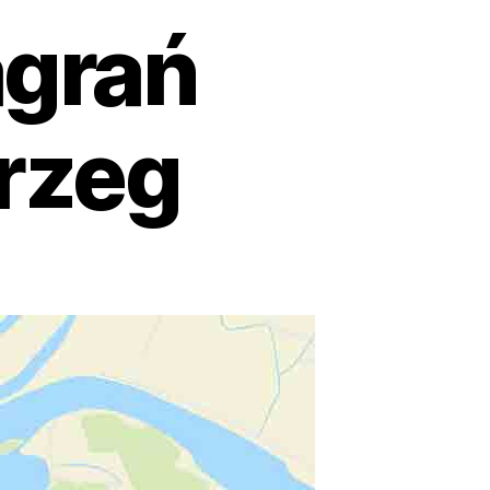
grań
Brzeg