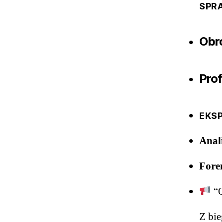
SPRA
Obr
Pro
EKSP
Anal
Fore
“O
Z bie