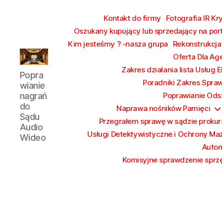
Kontakt do firmy
Fotografia IR Kr
Oszukany kupujący lub sprzedający na por
Kim jesteśmy ? -nasza grupa
Rekonstrukcja
Oferta Dla Ag
Poprawianie
Zakres działania lista Usług 
Popra
nagrań
Poradniki Zakres Spra
wianie
do
nagrań
Poprawianie Ods
Sądu
do
Naprawa nośników Pamięci
Audio
Sądu
Przegrałem sprawę w sądzie prokura
Wideo
Audio
Usługi Detektywistyczne i Ochrony Ma
Wideo
Autom
Komisyjne sprawdzenie sprzę