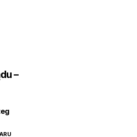
du –
zeg
IARU