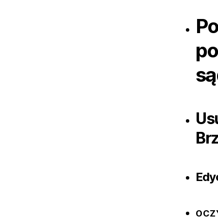
Po
po
są
Us
Br
Edy
OCZ