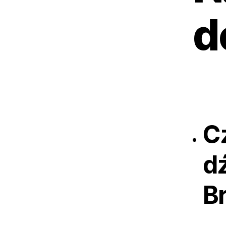
d
C
d
B