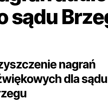
o sądu Brze
zyszczenie nagrań
źwiękowych dla sądu
rzegu