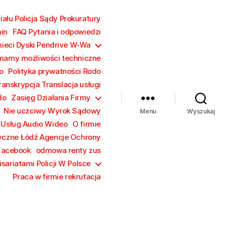
ału Policja Sądy Prokuratury
in
FAQ Pytania i odpowiedzi
mieci Dyski Pendrive W-Wa
mamy możliwości techniczne
o
Polityka prywatności Rodo
ranskrypcja Translacja usługi
do
Zasięg Działania Firmy
Nie uczciwy Wyrok Sądowy
Menu
Wyszukaj
 Usług Audio Wideo
O firmie
yczne Łódź Agencje Ochrony
Facebook
odmowa renty zus
sariatami Policji W Polsce
Praca w firmie rekrutacja