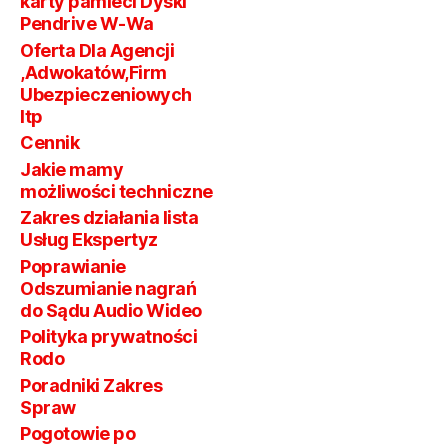
karty pamieci Dyski
Pendrive W-Wa
Oferta Dla Agencji
,Adwokatów,Firm
Ubezpieczeniowych
Itp
Cennik
Jakie mamy
możliwości techniczne
Zakres działania lista
Usług Ekspertyz
Poprawianie
Odszumianie nagrań
do Sądu Audio Wideo
Polityka prywatności
Rodo
Poradniki Zakres
Spraw
Pogotowie po