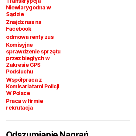
Transkrypcja
Niewiarygodna w
Sądzie
Znajdz nas na
Facebook
odmowa renty zus
Komisyjne
sprawdzenie sprzętu
przez biegłych w
Zakresie GPS
Podsłuchu
Współpraca z
Komisariatami Policji
W Polsce
Praca w firmie
rekrutacja
Odszumianie Nagrań