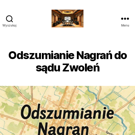
Wyszukaj
Menu
Poprawianie
nagrań
do
Sądu
Odszumianie Nagrań do
Audio
Wideo
sądu Zwoleń