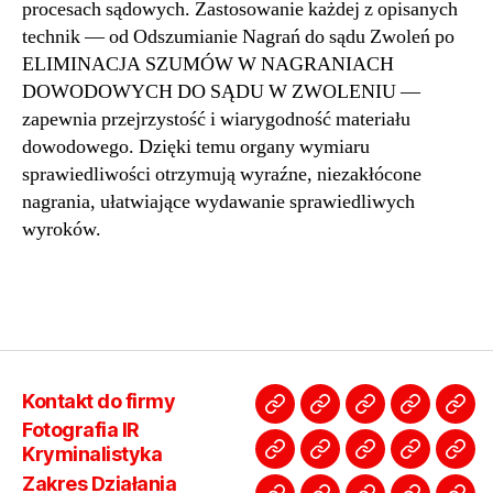
procesach sądowych. Zastosowanie każdej z opisanych
technik — od Odszumianie Nagrań do sądu Zwoleń po
ELIMINACJA SZUMÓW W NAGRANIACH
DOWODOWYCH DO SĄDU W ZWOLENIU —
zapewnia przejrzystość i wiarygodność materiału
dowodowego. Dzięki temu organy wymiaru
sprawiedliwości otrzymują wyraźne, niezakłócone
nagrania, ułatwiające wydawanie sprawiedliwych
wyroków.
Kontakt do firmy
Kontakt
Fotografia
Zakres
Ocena
Osz
Fotografia IR
do
IR
Działania
materiału
kup
Kryminalistyka
Jak
Regulamin
FAQ
Kim
Rek
firmy
Kryminalistyka
Ekspertyzy
Policja
lub
Zakres Działania
wysłać
Pytania
jesteśmy
Twa