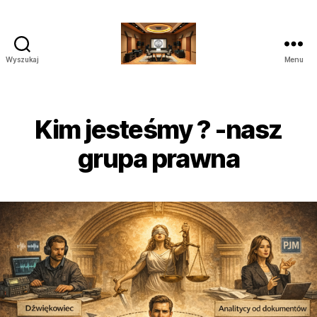
Wyszukaj
Menu
Poprawianie
nagrań
do
Sądu
Kim jesteśmy ? -nasz
Audio
Wideo
grupa prawna