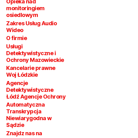
Opieka nad
monitoringiem
osiedlowym
Zakres Usług Audio
Wideo
O firmie
Usługi
Detektywistyczne i
Ochrony Mazowieckie
Kancelarie prawne
Woj Łódzkie
Agencje
Detektywistyczne
Łódź Agencje Ochrony
Automatyczna
Transkrypcja
Niewiarygodna w
Sądzie
Znajdz nas na