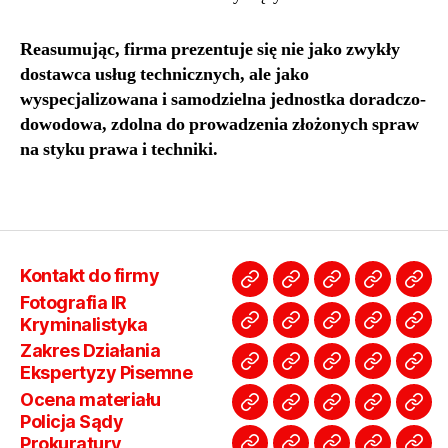
Reasumując, firma prezentuje się nie jako zwykły
dostawca usług technicznych, ale jako
wyspecjalizowana i samodzielna jednostka doradczo-
dowodowa, zdolna do prowadzenia złożonych spraw
na styku prawa i techniki.
Kontakt do firmy
Kontakt
Fotografia
Zakres
Ocena
Osz
Fotografia IR
do
IR
Działania
materiału
kup
Kryminalistyka
Jak
Regulamin
FAQ
Kim
Rek
firmy
Kryminalistyka
Ekspertyzy
Policja
lub
Zakres Działania
wysłać
Pytania
jesteśmy
Twa
Pisemne
Sądy
sprz
Ekspertyzy Pisemne
Opinie
Odzyskiwanie
Oferta
Cennik
Jaki
do
i
?
Fir
Prokurat
na
Ocena materiału
o
telefony
Dla
ma
nas
odpowiedzi
-
Zakres
Poprawianie
Polityka
Poradniki
Pog
Policja Sądy
port
Firmie
karty
Agencji
moż
Pliki
nasza
działania
Odszumianie
prywatności
Zakres
po
Prokuratury