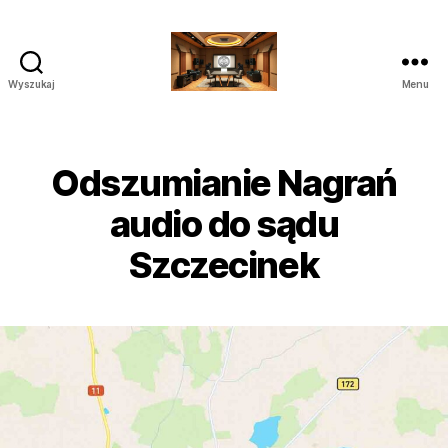
Wyszukaj
Menu
Poprawianie
nagrań
do
Sądu
Odszumianie Nagrań
Audio
Wideo
audio do sądu
Szczecinek