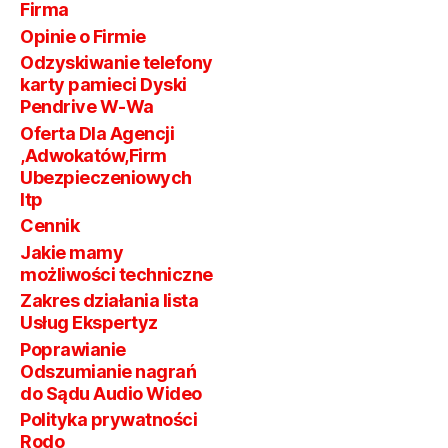
W
Firma
Zakr
Polsce
Opinie o Firmie
GPS
Odzyskiwanie telefony
Pod
karty pamieci Dyski
Pendrive W-Wa
Oferta Dla Agencji
,Adwokatów,Firm
Ubezpieczeniowych
Itp
Cennik
Jakie mamy
możliwości techniczne
Zakres działania lista
Usług Ekspertyz
Poprawianie
Odszumianie nagrań
do Sądu Audio Wideo
Polityka prywatności
Rodo