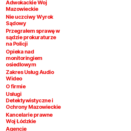
Adwokackie Woj
Mazowieckie
Nie uczciwy Wyrok
Sądowy
Przegrałem sprawę w
sądzie prokuraturze
na Policji
Opieka nad
monitoringiem
osiedlowym
Zakres Usług Audio
Wideo
O firmie
Usługi
Detektywistyczne i
Ochrony Mazowieckie
Kancelarie prawne
Woj Łódzkie
Agencje